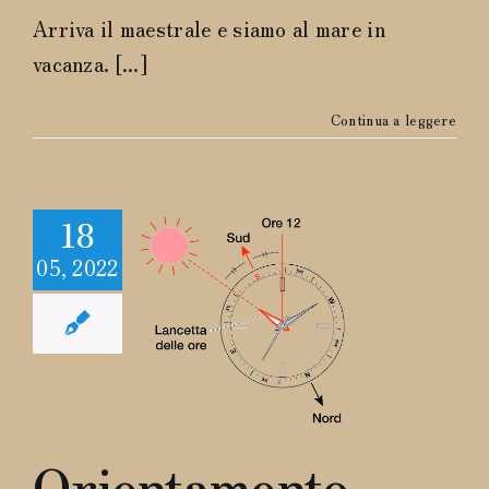
FAQ
Arriva il maestrale e siamo al mare in
vacanza. [...]
Continua a leggere
18
05, 2022
entamento
a bussola
Navigare
Orientamento