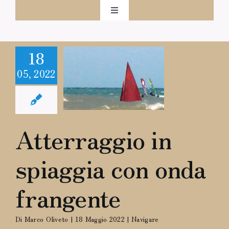
Salta
Toggle
al
Navigation
Home
contenuto
18
rraggio in
ZenTime
05, 2022
aggia con
onda
angente
Progetto
Navigare
Atterraggio in
Navigare
spiaggia con onda
Shop
frangente
Contattaci
Di
Marco Oliveto
|
18 Maggio 2022
|
Navigare