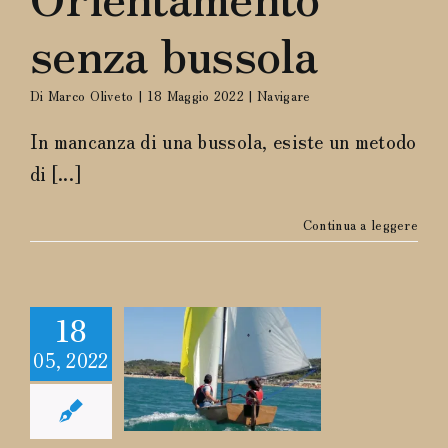
senza bussola
Di
Marco Oliveto
|
18 Maggio 2022
|
Navigare
In mancanza di una bussola, esiste un metodo
di [...]
Continua a leggere
18
05, 2022
 planata
erfetta
Navigare