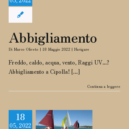
Abbigliamento
Di
Marco Oliveto
|
18 Maggio 2022
|
Navigare
Freddo, caldo, acqua, vento, Raggi UV...?
Abbigliamento a Cipolla! [...]
Continua a leggere
18
05, 2022
igare in