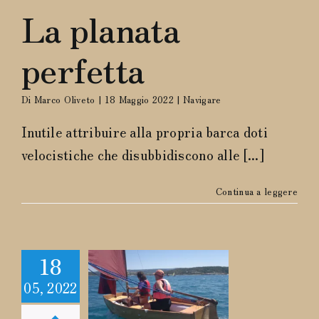
La planata
perfetta
Di
Marco Oliveto
|
18 Maggio 2022
|
Navigare
Inutile attribuire alla propria barca doti
velocistiche che disubbidiscono alle [...]
Continua a leggere
18
alogo del
05, 2022
bravo